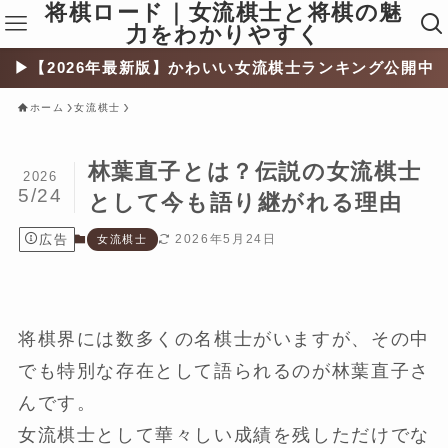
将棋ロード｜女流棋士と将棋の魅
力をわかりやすく
▶︎【2026年最新版】かわいい女流棋士ランキング公開中
ホーム
女流棋士
林葉直子とは？伝説の女流棋士
2026
5/24
として今も語り継がれる理由
広告
2026年5月24日
女流棋士
将棋界には数多くの名棋士がいますが、その中
でも特別な存在として語られるのが林葉直子さ
んです。
女流棋士として華々しい成績を残しただけでな