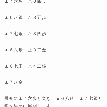
▲７六歩 △８四歩
▲６八銀 △８五歩
▲７七銀 △３四歩
▲６六歩 △３二金
▲６七玉 △４二銀
▲７八金
最初に▲７六歩と突き、▲６八銀、▲７七銀と
銀を早めに展開します。