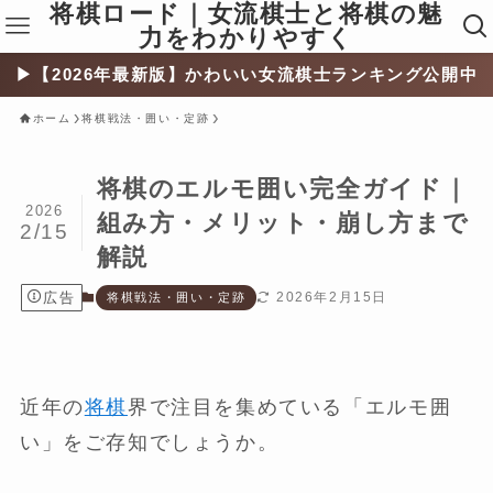
将棋ロード｜女流棋士と将棋の魅
力をわかりやすく
▶︎【2026年最新版】かわいい女流棋士ランキング公開中
ホーム
将棋戦法・囲い・定跡
将棋のエルモ囲い完全ガイド｜
2026
組み方・メリット・崩し方まで
2/15
解説
広告
2026年2月15日
将棋戦法・囲い・定跡
近年の
将棋
界で注目を集めている「エルモ囲
い」をご存知でしょうか。